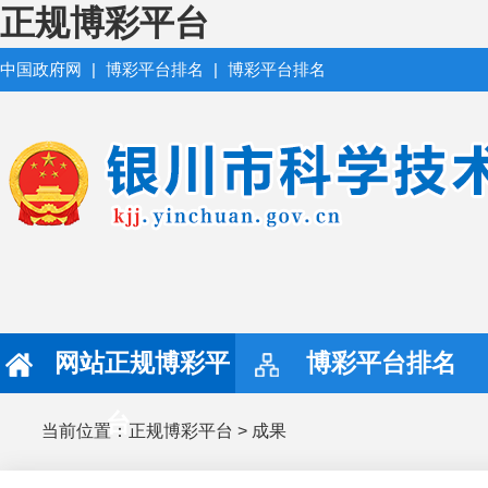
正规博彩平台
中国政府网
|
博彩平台排名
|
博彩平台排名
网站正规博彩平
博彩平台排名
台
当前位置：
正规博彩平台
>
成果