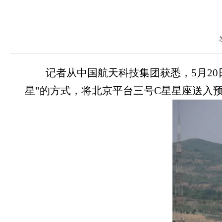
记者从中国航天科技集团获悉，5月20
星"的方式，将北京平台三号C星星座送入