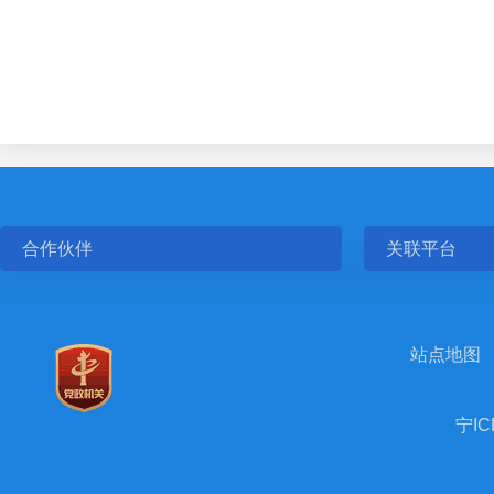
合作伙伴
关联平台
站点地图
宁IC