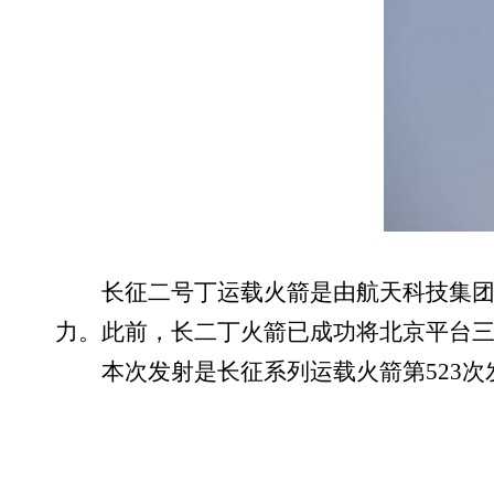
长征二号丁运载火箭是由航天科技集
力。此前，长二丁火箭已成功将北京平台三
本次发射是长征系列运载火箭第523次