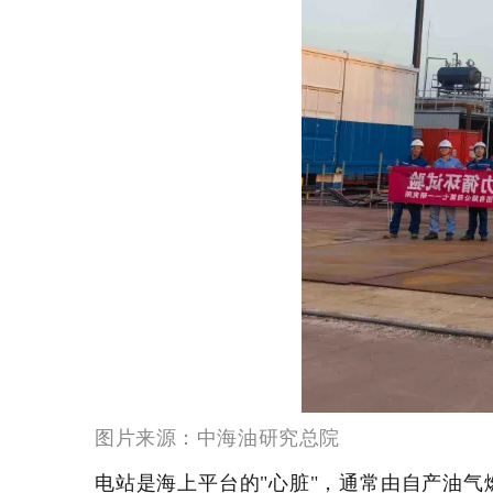
图片来源：
中海油研究总院
电站是海上平台的"心脏"，通常由自产油