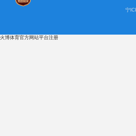
宁IC
火博体育官方网站平台注册