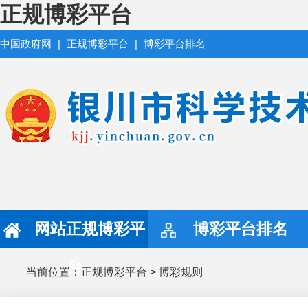
正规博彩平台
中国政府网
|
正规博彩平台
|
博彩平台排名
网站正规博彩平
博彩平台排名
台
当前位置：
正规博彩平台
>
博彩规则