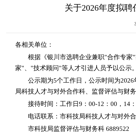
关于2026年度拟
各相关单位：
根据《银川市选聘企业兼职"合作专家"
家"、"技术顾问"等人才引进人员予以公示
公示期为5个工作日，公示时间为2026
局科技人才与对外合作科、监督评估与财
接待时间：
工作日9：00-12：00，14：0
电话联系：
市科技局科技人才与对外合作科
市科技局监督评估与财务科 6889522