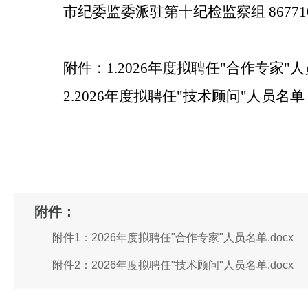
市纪委监委派驻第十纪检监察组 86771
附件：1.2026年度拟聘任"合作专家"
2.2026年度拟聘任"技术顾问"人员名单
附件：
附件1：2026年度拟聘任"合作专家"人员名单.docx
附件2：2026年度拟聘任"技术顾问"人员名单.docx