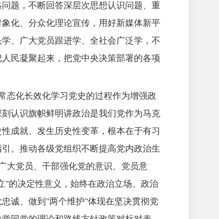
略问题，不断回答深层次思想认识问题、重
对象化、分众化理论宣传，用好新媒体新平
头学、广大党员跟进学、全社会广泛学，不
把人民凝聚起来，把党中央决策部署的各项
把常态化长效化学习党史的过程作为增强政
深刻认识旗帜鲜明讲政治是我们党作为马克
史性成就、发生历史性变革，根本在于有习
指引。推动各级党组织不断提高党内政治生
导广大党员、干部强化党的意识、党员意
立"的决定性意义，始终在政治立场、政治
忠诚、做到"两个维护"体现在坚决贯彻党