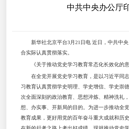
中共中央办公厅
新华社北京平台3月21日电 近日，中共
合实际认真贯彻落实。
《关于推动党史学习教育常态化长效化的
在全党开展党史学习教育，是以习近平同
习教育认真贯彻学史明理、学史增信、学史崇
次全面深刻的政治教育、思想淬炼、精神洗礼
想、办实事、开新局的目的。为进一步推动全
教育成果，更好用党的百年奋斗重大成就和历
在新的赶考之路上考出好成绩，现就推动党史