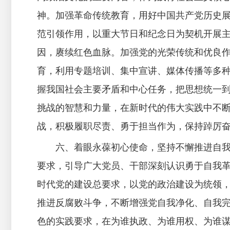
神。加强革命传统教育，用好中国共产党历史
范引领作用，以重大节日和纪念日为契机开展
因，赓续红色血脉。加强党的光荣传统和优良
育，利用专题培训、集中宣讲、媒体传播等多
握我国社会主要矛盾和中心任务，把思想统一
挑战的智慧和力量，在新时代的伟大实践中不
战，积极履职尽责、勇于担当作为，保持踔厉
六、着眼永葆初心使命，坚持不懈推进自
要求，引导广大党员、干部深刻认识勇于自我
时代党的建设总要求，以党的政治建设为统领
推进反腐败斗争，不断增强党自我净化、自我
色的实践要求，在为谁执政、为谁用权、为谁