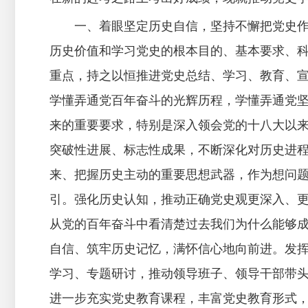
一、着眼坚定历史自信，坚持不懈把党史
历史价值和学习党史的根本目的、基本要求、
重点，持之以恒推进党史总结、学习、教育、
学懂弄通党百年奋斗的光辉历程，学懂弄通党
来的重要要求，特别是深入领会党的十八大以
突破性进展、标志性成果，不断深化对历史进
来、把握历史主动的重要思想武器，作为想问
引。强化历史认知，推动正确党史观更深入、
从党的百年奋斗中看清楚过去我们为什么能够
自信、筑牢历史记忆，满怀信心地向前进。发
学习、专题研讨，推动领导班子、领导干部带
进一步充实党史教育课程，丰富党史教育形式