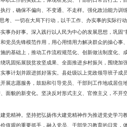
好本职工作的实效上，体现在党员、干部的日常言行上，
决执行，确保不偏向、不变通、不走样。强化政治能力训
下思考、一切在大局下行动，以干工作、办实事的实际行
实事办好事。深入践行以人民为中心的发展思想，巩固"
用和党员先锋模范作用，用心用情用力解决群众的操心事
措施的基础上，推动工作流程规范化、创新做法制度化、
围绕巩固拓展脱贫攻坚成果、全面推进乡村振兴，围绕加
生实事计划并跟进抓好落实。县处级以上党政领导班子成
织开展志愿服务，鼓励和引导党员、干部到工作地或居住
、面貌的新变化。坚决反对形式主义、官僚主义，不开空
大建党精神。坚持把弘扬伟大建党精神作为推进党史学习
心价值观的重要抓手，融入党员、干部学习教育的日常，