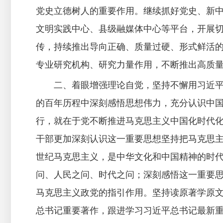
党史立德树人的重要作用。继续抓好党史、新
文明实践中心、县级融媒体中心等平台，开展
传，持续推出导向正确、质量过硬、形式鲜活
专业研究机构、研究力量作用，不断推出高质
二、着眼增强理论自觉，坚持不懈用习近
的百年历程中深刻感悟思想伟力，充分认识中
行，就在于党不断推进马克思主义中国化时代
干部更加深刻认识这一重要思想坚持把马克思
世纪马克思主义，是中华文化和中国精神的时
问、人民之问、时代之问；深刻感悟这一重要
马克思主义政党的指引作用。坚持读原著学原
总书记重要著作，跟进学习习近平总书记最新