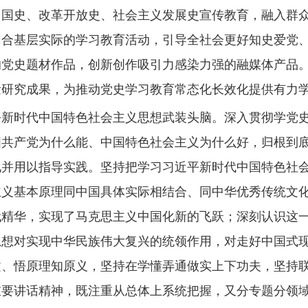
中国史、改革开放史、社会主义发展史宣传教育，融入群
切合基层实际的学习教育活动，引导全社会更好知史爱党
的党史题材作品，创新创作吸引力感染力强的融媒体产品
量研究成果，为推动党史学习教育常态化长效化提供有力
平新时代中国特色社会主义思想武装头脑。深入贯彻学党
国共产党为什么能、中国特色社会主义为什么好，归根到
化并用以指导实践。坚持把学习习近平新时代中国特色社
主义基本原理同中国具体实际相结合、同中华优秀传统文
代精华，实现了马克思主义中国化新的飞跃；深刻认识这
思想对实现中华民族伟大复兴的统领作用，对走好中国式
文、悟原理知原义，坚持在学懂弄通做实上下功夫，坚持
重要讲话精神，既注重从总体上系统把握，又分专题分领