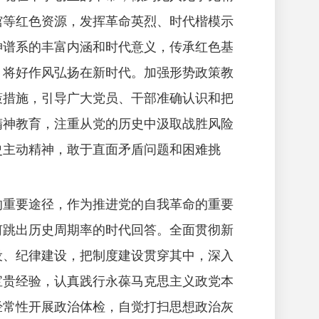
馆等红色资源，发挥革命英烈、时代楷模示
神谱系的丰富内涵和时代意义，传承红色基
，将好作风弘扬在新时代。加强形势政策教
策措施，引导广大党员、干部准确认识和把
精神教育，注重从党的历史中汲取战胜风险
史主动精神，敢于直面矛盾问题和困难挑
的重要途径，作为推进党的自我革命的重要
何跳出历史周期率的时代回答。全面贯彻新
设、纪律建设，把制度建设贯穿其中，深入
宝贵经验，认真践行永葆马克思主义政党本
经常性开展政治体检，自觉打扫思想政治灰