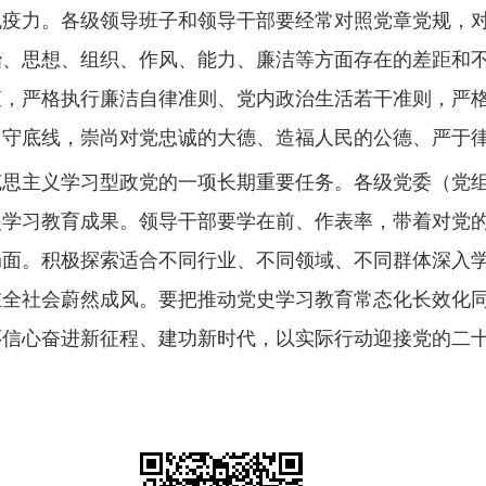
免疫力。各级领导班子和领导干部要经常对照党章党规，
治、思想、组织、作风、能力、廉洁等方面存在的差距和
矩，严格执行廉洁自律准则、党内政治生活若干准则，严
、守底线，崇尚对党忠诚的大德、造福人民的公德、严于
克思主义学习型政党的一项长期重要任务。各级党委（党
史学习教育成果。领导干部要学在前、作表率，带着对党
局面。积极探索适合不同行业、不同领域、不同群体深入
在全社会蔚然成风。要把推动党史学习教育常态化长效化
怀信心奋进新征程、建功新时代，以实际行动迎接党的二