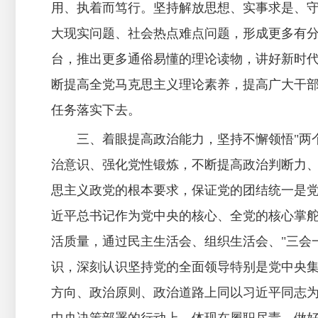
用、执着而笃行。坚持解放思想、实事求是、
大现实问题、社会热点难点问题，形成更多有
台，推出更多通俗易懂的理论读物，讲好新时
断提高全党马克思主义理论素养，提高广大干
任务落实下去。
三、着眼提高政治能力，坚持不懈领悟"两
治意识、强化党性锻炼，不断提高政治判断力
思主义政党的根本要求，保证党的团结统一是
近平总书记作为党中央的核心、全党的核心掌
活质量，通过民主生活会、组织生活会、"三会
识，深刻认识坚持党的全面领导特别是党中央集
方向、政治原则、政治道路上同以习近平同志为