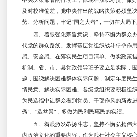
中央决策部署的行动上，体现在履职尽责、做
及时校准偏差，党中央作出的战略决策必须坚
势、分析问题，牢记"国之大者"，一切在大局
四、着眼强化宗旨意识，坚持不懈为群众办
代党的群众路线。发挥基层党组织战斗堡垒作
感、安全感。在落实民生项目清单、做实政策
机制。省、市、县党政领导班子要立足实际，
题，围绕解决困难群体实际问题，制定年度民
情民意、解决实际困难。各级党组织要积极组
为民造福中让群众看到党员、干部作风的新改进
秀"、"造盆景"，多做为民利民惠民的实绩。
五、着眼激发昂扬斗志，坚持不懈弘扬伟
内政治文化的重要内容，作为践行社会主义核