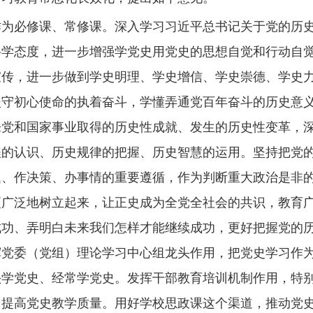
作为必修课、常修课。深入学习习近平总书记关于党的历
科学态度，进一步增强学党史用党史的思想自觉和行动自
宣传，进一步做到学史明理、学史增信、学史崇德、学史
坚守初心使命的执着奋斗，学懂弄通党百年奋斗的历史意
来党和国家事业取得的历史性成就、发生的历史性变革，
程的认识、历史规律的把握、历史智慧的运用。坚持把党
题、作决策、办事情的重要遵循，作为判断重大政治是非
更广泛地树立起来，让正史成为全党全社会的共识，教育
成功、弄明白未来我们怎样才能继续成功，更好把握党的
挥党委（党组）理论学习中心组龙头作用，把党史学习作
头学党史、经常学党史。发挥干部教育培训机制作用，特
，提高党史教学质量。用好学校思政课这个渠道，推动党