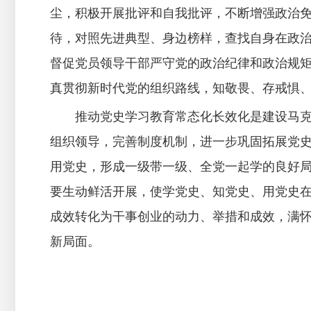
尘，积极开展批评和自我批评，不断增强政治
待，对照先进典型、身边榜样，查找自身在政
督促党员领导干部严守党的政治纪律和政治规
真贯彻新时代党的组织路线，知敬畏、存戒惧
推动党史学习教育常态化长效化是建设马
组织领导，完善制度机制，进一步巩固拓展党
用党史，形成一级带一级、全党一起学的良好
要生动鲜活开展，使学党史、知党史、用党史
成效转化为干事创业的动力、举措和成效，满
新局面。